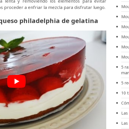
 lenta y removiendo los elementos para evitar
Mou
os proceder a enfriar la mezcla para disfrutar luego.
Mou
queso philadelphia de gelatina
Mou
Mou
Mous
Mou
5 ra
man
5 r
10 t
Cóm
Las
Las 