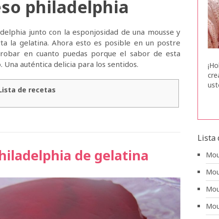
so philadelphia
adelphia junto con la esponjosidad de una mousse y
ta la gelatina. Ahora esto es posible en un postre
 probar en cuanto puedas porque el sabor de esta
. Una auténtica delicia para los sentidos.
¡Ho
cre
ust
Lista de recetas
Lista
iladelphia de gelatina
Mou
Mou
Mou
Mou