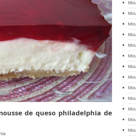
Mou
Mou
Mou
Mou
Mou
Mou
Mou
Mou
Mou
Mou
Mou
mousse de queso philadelphia de
Mou
Mou
hia