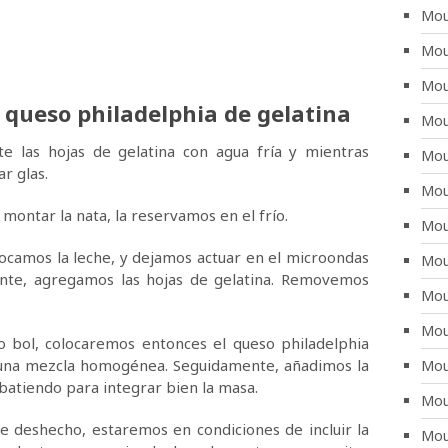
Mou
Mou
Mou
queso philadelphia de gelatina
Mou
 las hojas de gelatina con agua fría y mientras
Mou
r glas.
Mou
ontar la nata, la reservamos en el frío.
Mou
ocamos la leche, y dejamos actuar en el microondas
Mou
ente, agregamos las hojas de gelatina. Removemos
Mou
Mou
 bol, colocaremos entonces el queso philadelphia
 una mezcla homogénea. Seguidamente, añadimos la
Mou
 batiendo para integrar bien la masa.
Mou
 deshecho, estaremos en condiciones de incluir la
Mous